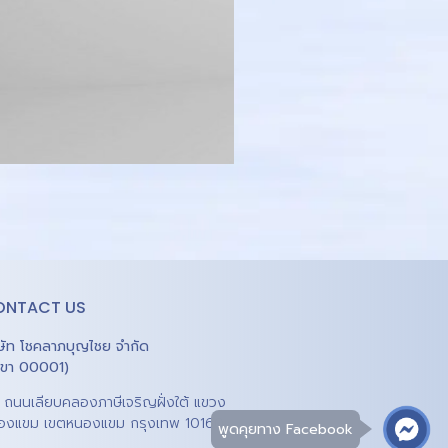
ONTACT US
ิษัท โชคลาภบุญไชย จำกัด
าขา 00001)
1 ถนนเลียบคลองภาษีเจริญฝั่งใต้ แขวง
องแขม เขตหนองแขม กรุงเทพ 10160
พูดคุยทาง Facebook