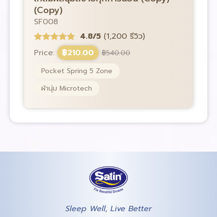
(Copy)
S
SF008
4.8/5
(1,200 รีวิว)
P
Price:
฿
210.00
฿
540.00
Pocket Spring 5 Zone
ผ้านุ่ม Microtech
Sleep Well, Live Better