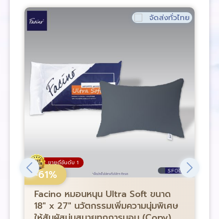
จัดส่งทั่วไทย
ขายดีอันดับ 1
-61%
Facino หมอนหนุน Ultra Soft ขนาด
F
18″ x 27″ นวัตกรรมเพิ่มความนุ่มพิเศษ
1
ให้สัมผัสนุ่มสบายทุกการนอน (Copy)
ใ