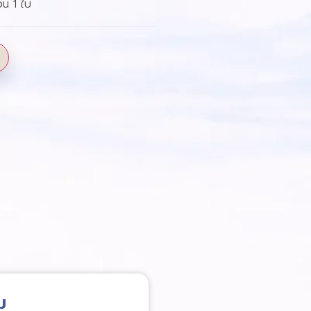
น 1 ใบ
ม