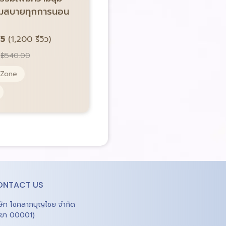
นุ่มสบายทุกการนอน
4.8/5
(1,200 รีวิว)
Price:
฿
219.00
฿
680.00
/5
(1,200 รีวิว)
Pocket Spring 5 Zone
฿
540.00
ผ้านุ่ม Microtech
 Zone
ONTACT US
ิษัท โชคลาภบุญไชย จำกัด
าขา 00001)