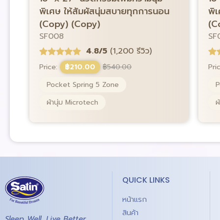
พิเศษ ให้สัมผัสนุ่มสบายทุกการนอน
พิ
(Copy) (Copy)
(C
SF008
SF
4.8/5
(1,200 รีวิว)
Price:
฿
210.00
฿
540.00
Pri
Pocket Spring 5 Zone
P
ผ้านุ่ม Microtech
ผ
QUICK LINKS
หน้าแรก
สินค้า
Sleep Well, Live Better