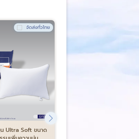
จัดส่งทั่วไทย
จัด
ขายดีอันดับ 1
-68%
น Ultra Soft ขนาด
Satin Plus หมอนข้าง Firm
รรมเพิ่มความนุ่ม