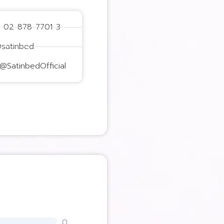
: 02-878-7701-3
@satinbed
@SatinbedOfficial
0