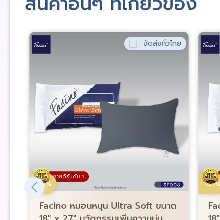
สินค้าอื่นๆ ที่เกี่ยวข้อง
่วไทย
จัดส่งทั่วไทย
ขายดีอันดับ 1
-61%
-61
Facino หมอนหนุน Ultra Soft ขนาด
Fa
18″ x 27″ นวัตกรรมเพิ่มความนุ่ม
18