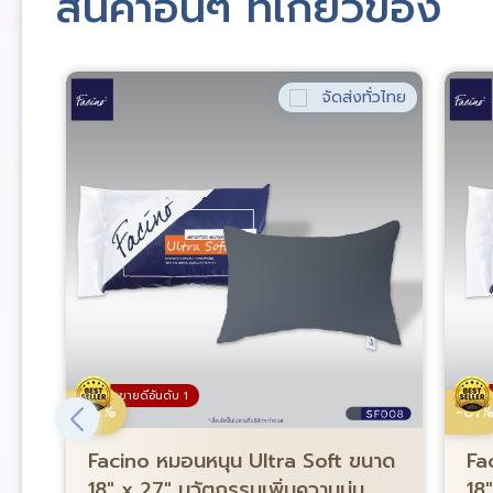
สินค้าอื่นๆ ที่เกี่ยวข้อง
่วไทย
จัดส่งทั่วไทย
ขายดีอันดับ 1
-61%
-61
Facino หมอนหนุน Ultra Soft ขนาด
Fa
18″ x 27″ นวัตกรรมเพิ่มความนุ่ม
18