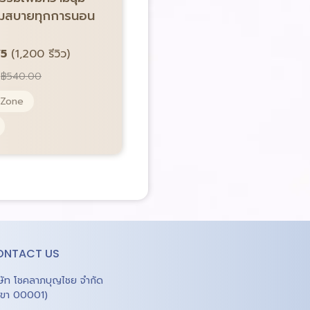
นุ่มสบายทุกการนอน
4.8/5
(1,200 รีวิว)
Price:
฿
219.00
฿
680.00
/5
(1,200 รีวิว)
Pocket Spring 5 Zone
฿
540.00
ผ้านุ่ม Microtech
 Zone
ONTACT US
ิษัท โชคลาภบุญไชย จำกัด
าขา 00001)