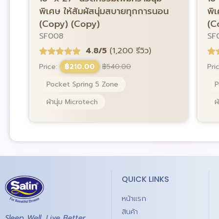
พิเศษ ให้สัมผัสนุ่มสบายทุกการนอน
พิ
(Copy) (Copy)
(C
SF008
SF
4.8/5
(1,200 รีวิว)
Price:
฿
210.00
฿
540.00
Pri
Pocket Spring 5 Zone
P
ผ้านุ่ม Microtech
ผ
QUICK LINKS
หน้าแรก
สินค้า
Sleep Well, Live Better