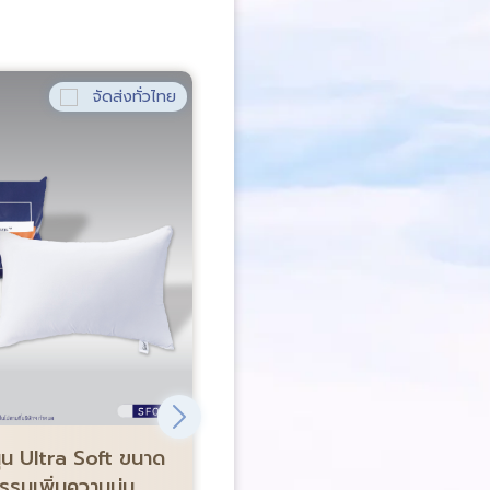
จัดส่งทั่วไทย
จัด
ขายดีอันดับ 1
-68%
น Ultra Soft ขนาด
Satin Plus หมอนข้าง Firm
รรมเพิ่มความนุ่ม