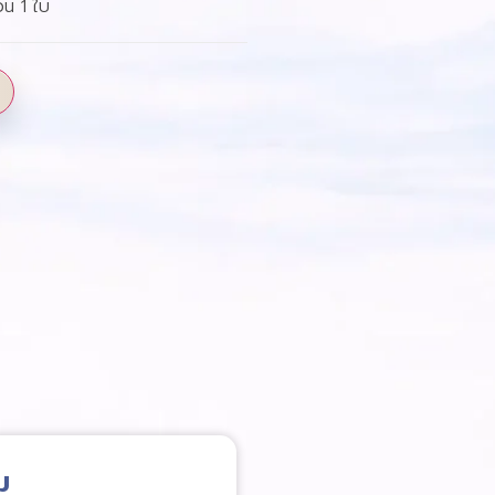
น 1 ใบ
ม