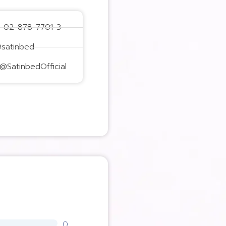
: 02-878-7701-3
@satinbed
@SatinbedOfficial
0