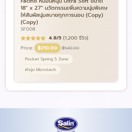
Facino หมอนหนุน Ultra Soft ขนาด
F
18″ x 27″ นวัตกรรมเพิ่มความนุ่มพิเศษ
1
ให้สัมผัสนุ่มสบายทุกการนอน (Copy)
ใ
(Copy)
S
SF008
4.8/5
(1,200 รีวิว)
P
Price:
฿
210.00
฿
540.00
Pocket Spring 5 Zone
ผ้านุ่ม Microtech