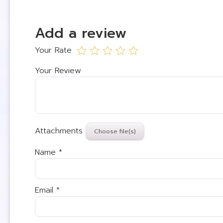
Add a review
Your Rate
Your Review
Attachments
Name
*
Email
*