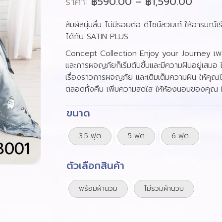
ราคา:
฿
590.00
–
฿
1,590.00
based
on
customer
สัมผัสนุ่มลื่น ไม่มีรอยต่อ ดีไซน์สวยเก๋ ให้อารมณ์
ratings
ได้กับ SATIN PLUS
Concept Collection Enjoy your Journey เพ
และการผจญภัยก็เริ่มต้นขึ้นและมีความฝันอยู่เสม
เรื่องราวการผจญภัย และเติมเต็มความฝัน ให้คุณได้
ตลอดทั้งคืน เพิ่มความสดใส ให้ห้องนอนของคุณ มี
ขนาด
3.5 ฟุต
5 ฟุต
6 ฟุต
ตัวเลือกสินค้า
พร้อมผ้านวม
ไม่รวมผ้านวม