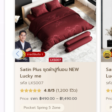
ขายดีอันดับ 1
Satin Plus ชุดผ้าปูที่นอน NEW
Sa
Lucky me
Lu
รหัส LKS007
รห
4.8/5
(1,200 รีวิว)
Price:
ราคา:
฿
490.00
–
฿
1,490.00
Pri
Pocket Spring 5 Zone
P