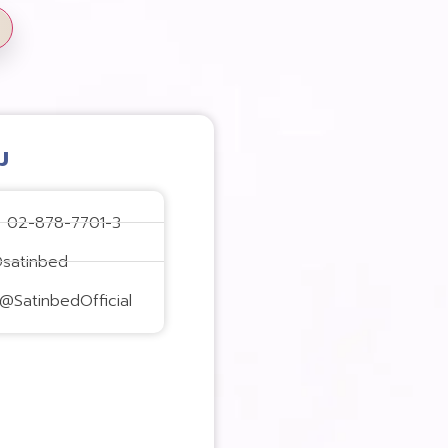
ม
: 02-878-7701-3
@satinbed
@SatinbedOfficial