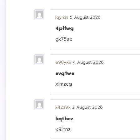
lqynzs
5 August 2026
4plfwg
gk75ae
e90yx9
4 August 2026
evg1we
xlmzcg
k42z9x
2 August 2026
kqtbcz
x9lhnz