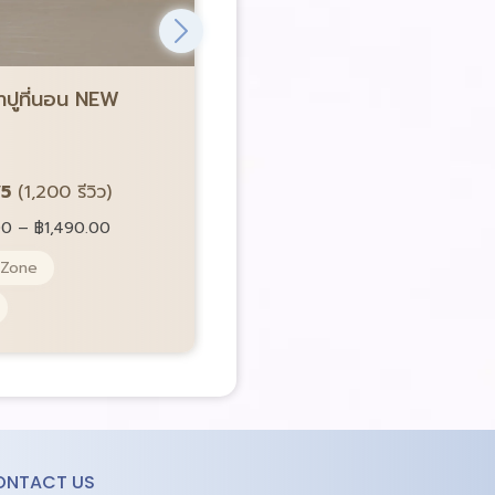
ขายดีอันดับ 1
้าปูที่นอน NEW
Satin Plus ชุดผ้าปูที่นอน NE
Lucky me
รหัส LK0784
/5
(1,200 รีวิว)
4.8/5
(1,200 รีวิว)
00
–
฿
1,490.00
Price:
ราคา:
฿
490.00
–
฿
1,490.00
 Zone
Pocket Spring 5 Zone
ผ้านุ่ม Microtech
ONTACT US