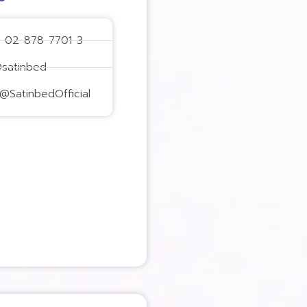
: 02-878-7701-3
@satinbed
@SatinbedOfficial