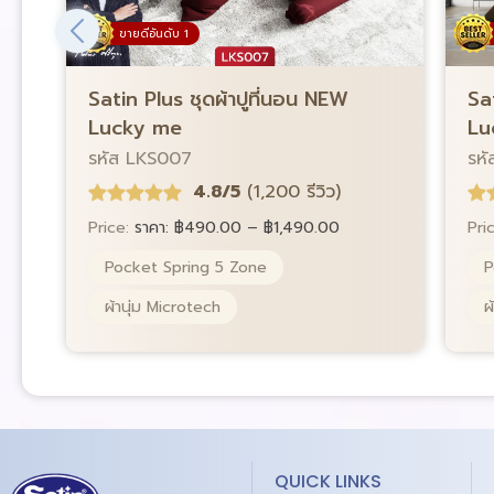
ขายดีอันดับ 1
Satin Plus ชุดผ้าปูที่นอน NEW
Sa
Lucky me
Lu
รหัส LKS007
รห
4.8/5
(1,200 รีวิว)
Price:
ราคา:
฿
490.00
–
฿
1,490.00
Pri
Pocket Spring 5 Zone
P
ผ้านุ่ม Microtech
ผ
QUICK LINKS