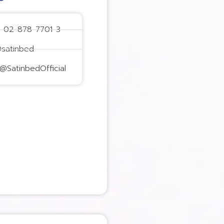
: 02-878-7701-3
@satinbed
@SatinbedOfficial