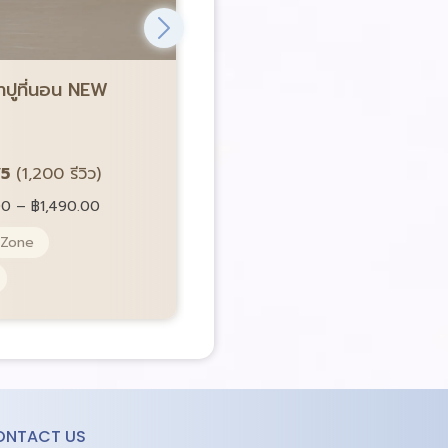
ขายดีอันดับ 1
้าปูที่นอน NEW
Satin Plus ชุดผ้าปูที่นอน NE
Lucky me
รหัส LK0784
/5
(1,200 รีวิว)
4.8/5
(1,200 รีวิว)
00
–
฿
1,490.00
Price:
ราคา:
฿
490.00
–
฿
1,490.00
 Zone
Pocket Spring 5 Zone
ผ้านุ่ม Microtech
ONTACT US