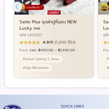
ขายดีอันดับ 1
Satin Plus ชุดผ้าปูที่นอน NEW
Sa
Lucky me
Lu
รหัส LKS007
รห
4.8/5
(1,200 รีวิว)
Price:
ราคา:
฿
490.00
–
฿
1,490.00
Pri
Pocket Spring 5 Zone
P
ผ้านุ่ม Microtech
ผ
QUICK LINKS