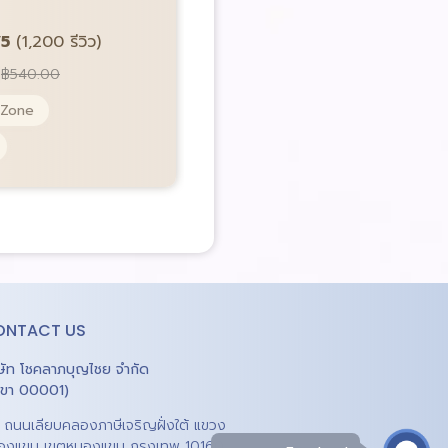
Price:
฿
219.00
฿
680.00
/5
(1,200 รีวิว)
Pocket Spring 5 Zone
฿
540.00
ผ้านุ่ม Microtech
 Zone
ONTACT US
ิษัท โชคลาภบุญไชย จำกัด
าขา 00001)
1 ถนนเลียบคลองภาษีเจริญฝั่งใต้ แขวง
องแขม เขตหนองแขม กรุงเทพ 10160