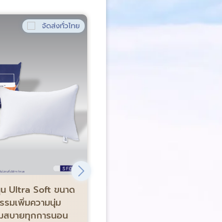
จัดส่งทั่วไทย
จัด
ขายดีอันดับ 1
-68%
น Ultra Soft ขนาด
Satin Plus หมอนข้าง Firm
รรมเพิ่มความนุ่ม
นุ่มสบายทุกการนอน
4.8/5
(1,200 รีวิว)