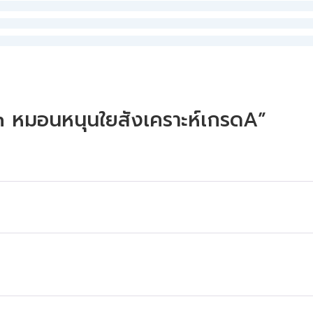
in หมอนหนุนใยสังเคราะห์เกรดA”