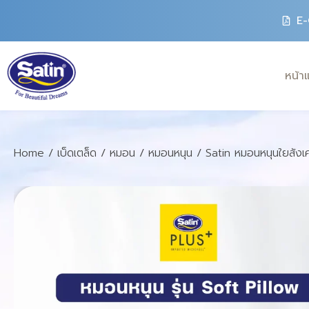
E-
หน้า
Home
/
เบ็ดเตล็ด
/
หมอน
/
หมอนหนุน
/ Satin หมอนหนุนใยสังเ