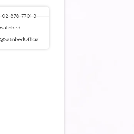
: 02-878-7701-3
@satinbed
@SatinbedOfficial