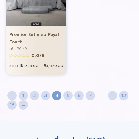
Premier Satin รุ่น Royal
Touch
รหัส PC149
0.0/5
ราคา:
฿
1,375.00
–
฿
5,670.00
←
1
2
3
5
6
7
11
12
4
…
13
→